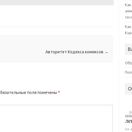
Как
эле
тес
Как
Kup
В
Авторитет Кодекса комиксов
→
Обр
Пол
О
бязательные поля помечены
*