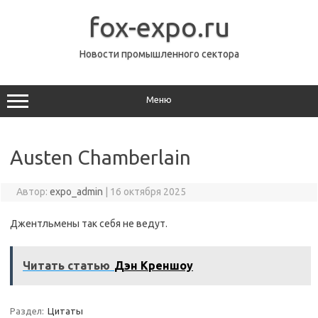
Перейти
к
fox-expo.ru
содержимому
Новости промышленного сектора
Меню
Austen Chamberlain
Автор:
expo_admin
|
16 октября 2025
Джентльмены так себя не ведут.
Читать статью
Дэн Креншоу
Раздел:
Цитаты