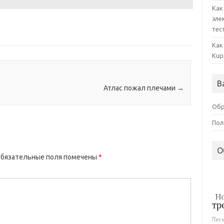
Как
эле
тес
Как
Kup
В
Атлас пожал плечами
→
Обр
Пол
О
бязательные поля помечены
*