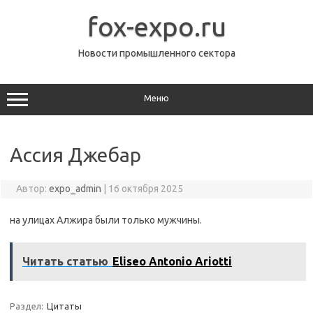
Перейти
к
fox-expo.ru
содержимому
Новости промышленного сектора
Меню
Ассия Джебар
Автор:
expo_admin
|
16 октября 2025
на улицах Алжира были только мужчины.
Читать статью
Eliseo Antonio Ariotti
Раздел:
Цитаты