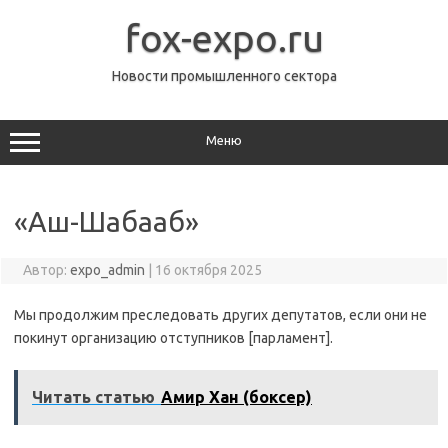
Перейти
к
fox-expo.ru
содержимому
Новости промышленного сектора
Меню
«Аш-Шабааб»
Автор:
expo_admin
|
16 октября 2025
Мы продолжим преследовать других депутатов, если они не
покинут организацию отступников [парламент].
Читать статью
Амир Хан (боксер)