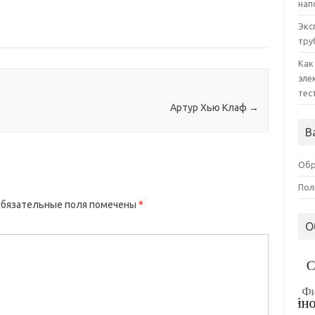
нап
Экс
тру
Как
эле
тес
Артур Хью Клаф
→
В
Обр
Пол
бязательные поля помечены
*
О