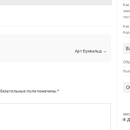
Как
эле
тес
Как
Kup
В
Арт Бухвальд
→
Обр
Пол
О
бязательные поля помечены
*