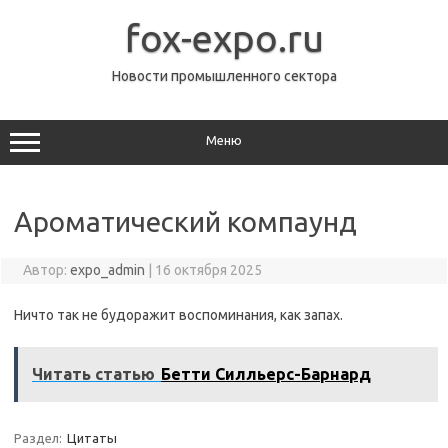
Перейти
к
fox-expo.ru
содержимому
Новости промышленного сектора
Меню
Ароматический компаунд
Автор:
expo_admin
|
16 октября 2025
Ничто так не будоражит воспоминания, как запах.
Читать статью
Бетти Силльерс-Барнард
Раздел:
Цитаты