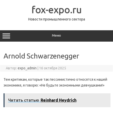
Перейти
к
fox-expo.ru
содержимому
Новости промышленного сектора
Меню
Arnold Schwarzenegger
Автор:
expo_admin
|
16 октября 2025
Тем критикам, которые так пессимистично относятся к нашей
экономике, я говорю: «Не будьте экономными девчушками!»
Читать статью
Reinhard Heydrich