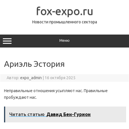
Перейти
к
fox-expo.ru
содержимому
Новости промышленного сектора
Меню
Ариэль Эстория
Автор:
expo_admin
|
16 октября 2025
Неправильные отношения усыпляют нас. Правильные
пробуждают нас.
Читать статью
Давид Бен-Гурион