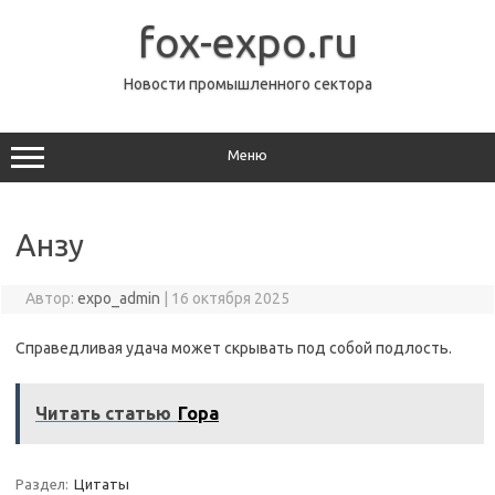
Перейти
к
fox-expo.ru
содержимому
Новости промышленного сектора
Меню
Анзу
Автор:
expo_admin
|
16 октября 2025
Справедливая удача может скрывать под собой подлость.
Читать статью
Гора
Раздел:
Цитаты