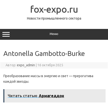
Перейти
к
fox-expo.ru
содержимому
Новости промышленного сектора
Меню
Antonella Gambotto-Burke
Автор:
expo_admin
|
16 октября 2025
Преобразование массы в энергию и свет — прерогатива
каждой звезды.
Читать статью
Армагеддон