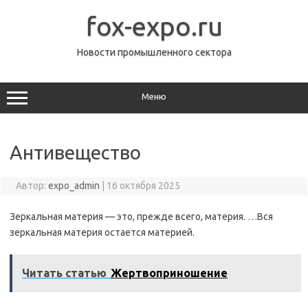
Перейти
к
fox-expo.ru
содержимому
Новости промышленного сектора
Меню
Антивещество
Автор:
expo_admin
|
16 октября 2025
Зеркальная материя — это, прежде всего, материя. …Вся
зеркальная материя остается материей.
Читать статью
Жертвоприношение