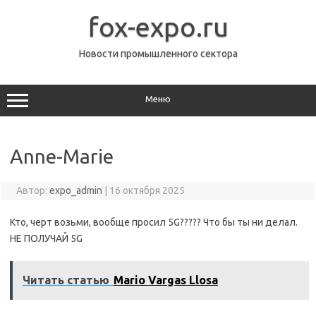
Перейти
к
fox-expo.ru
содержимому
Новости промышленного сектора
Меню
Anne-Marie
Автор:
expo_admin
|
16 октября 2025
Кто, черт возьми, вообще просил 5G????? Что бы ты ни делал.
НЕ ПОЛУЧАЙ 5G
Читать статью
Mario Vargas Llosa