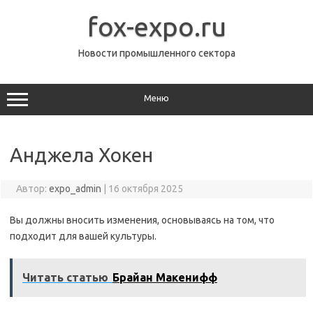
Перейти
к
fox-expo.ru
содержимому
Новости промышленного сектора
Меню
Анджела Хокен
Автор:
expo_admin
|
16 октября 2025
Вы должны вносить изменения, основываясь на том, что
подходит для вашей культуры.
Читать статью
Брайан Макенифф