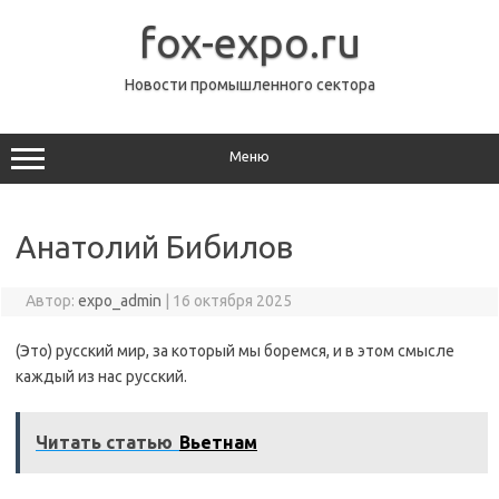
Перейти
к
fox-expo.ru
содержимому
Новости промышленного сектора
Меню
Анатолий Бибилов
Автор:
expo_admin
|
16 октября 2025
(Это) русский мир, за который мы боремся, и в этом смысле
каждый из нас русский.
Читать статью
Вьетнам