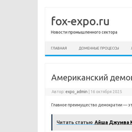
Перейти
к
содержимому
fox-expo.ru
Новости промышленного сектора
ГЛАВНАЯ
ДОМЕННЫЕ ПРОЦЕССЫ
Американский демо
Автор:
expo_admin
|
16 октября 2025
Главное преимущество демократии — эт
Читать статью
Айша Джумва К