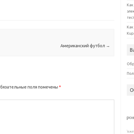
Как
эле
тес
Как
Kup
Американский футбол
→
В
Обр
Пол
бязательные поля помечены
*
О