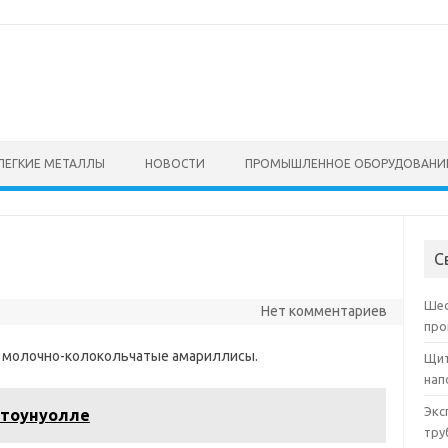
ЛЕГКИЕ МЕТАЛЛЫ
НОВОСТИ
ПРОМЫШЛЕННОЕ ОБОРУДОВАНИ
С
Шес
Нет комментариев
про
ли молочно-колокольчатые амариллисы.
Щит
нап
Экс
Стоунуолле
тру