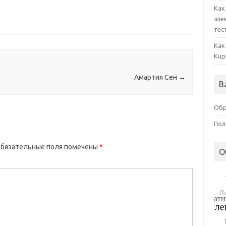
Как
эле
тес
Как
Kup
Амартия Сен
→
В
Обр
Пол
бязательные поля помечены
*
О