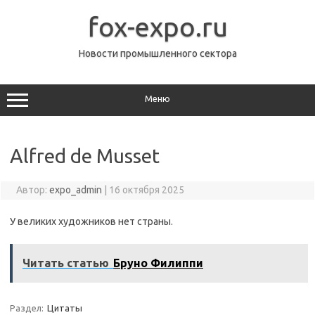
Перейти
к
fox-expo.ru
содержимому
Новости промышленного сектора
Меню
Alfred de Musset
Автор:
expo_admin
|
16 октября 2025
У великих художников нет страны.
Читать статью
Бруно Филиппи
Раздел:
Цитаты