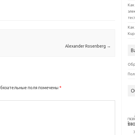
Как
эле
тес
Как
Kup
Alexander Rosenberg
→
В
Обр
Пол
бязательные поля помечены
*
О