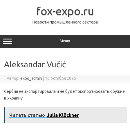
Перейти
к
fox-expo.ru
содержимому
Новости промышленного сектора
Меню
Aleksandar Vučić
Автор:
expo_admin
|
16 октября 2025
Сербия не экспортировала и не будет экспортировать оружие
в Украину.
Читать статью
Julia Klöckner