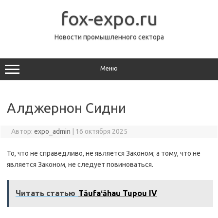
Перейти
к
fox-expo.ru
содержимому
Новости промышленного сектора
Меню
Алджернон Сидни
Автор:
expo_admin
|
16 октября 2025
То, что не справедливо, не является Законом; а тому, что не
является Законом, не следует повиноваться.
Читать статью
Tāufaʻāhau Tupou IV