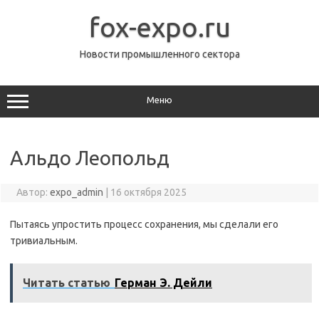
Перейти
к
fox-expo.ru
содержимому
Новости промышленного сектора
Меню
Альдо Леопольд
Автор:
expo_admin
|
16 октября 2025
Пытаясь упростить процесс сохранения, мы сделали его
тривиальным.
Читать статью
Герман Э. Дейли