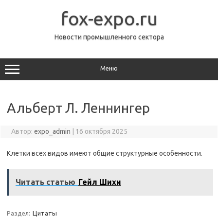
Перейти
к
fox-expo.ru
содержимому
Новости промышленного сектора
Меню
Альберт Л. Леннингер
Автор:
expo_admin
|
16 октября 2025
Клетки всех видов имеют общие структурные особенности.
Читать статью
Гейл Шихи
Раздел:
Цитаты