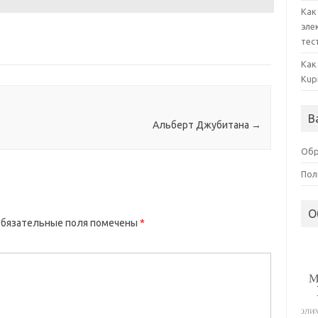
Как
эле
тес
Как
Kup
В
Альберт Джубитана
→
Обр
Пол
О
бязательные поля помечены
*