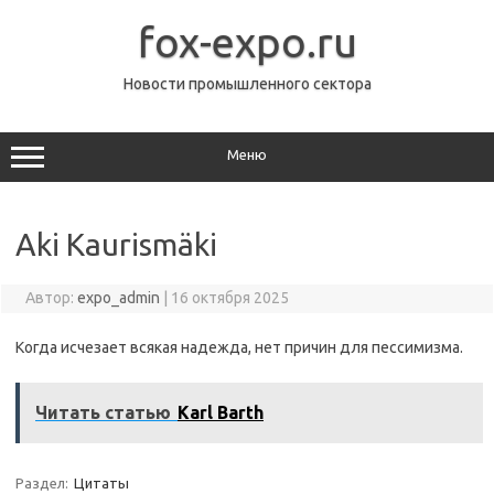
Перейти
к
fox-expo.ru
содержимому
Новости промышленного сектора
Меню
Aki Kaurismäki
Автор:
expo_admin
|
16 октября 2025
Когда исчезает всякая надежда, нет причин для пессимизма.
Читать статью
Karl Barth
Раздел:
Цитаты