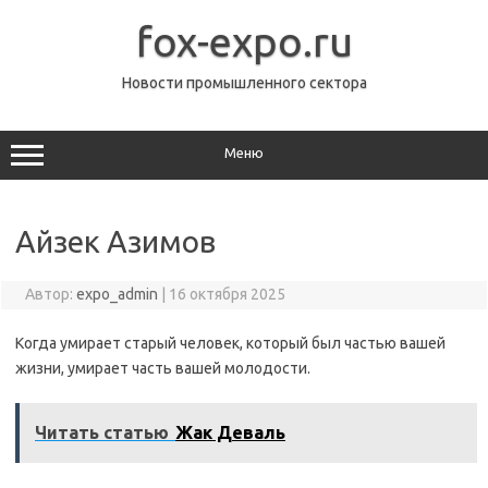
Перейти
к
fox-expo.ru
содержимому
Новости промышленного сектора
Меню
Айзек Азимов
Автор:
expo_admin
|
16 октября 2025
Когда умирает старый человек, который был частью вашей
жизни, умирает часть вашей молодости.
Читать статью
Жак Деваль