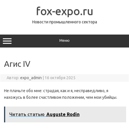
Перейти
к
fox-expo.ru
содержимому
Новости промышленного сектора
Меню
Агис IV
Автор:
expo_admin
|
16 октября 2025
Не плачьте обо мне: страдая, как и я, несправедливо, я
нахожусь в более счастливом положении, чем мои убийцы.
Читать статью
Auguste Rodin