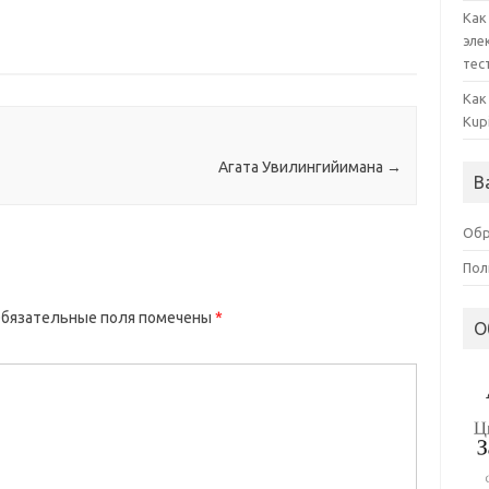
Как
эле
тес
Как
Kup
Агата Увилингийимана
→
В
Обр
Пол
бязательные поля помечены
*
О