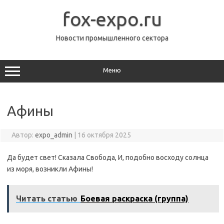
Перейти
к
fox-expo.ru
содержимому
Новости промышленного сектора
Меню
Афины
Автор:
expo_admin
|
16 октября 2025
Да будет свет! Сказала Свобода, И, подобно восходу солнца
из моря, возникли Афины!
Читать статью
Боевая раскраска (группа)