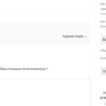
Как
эле
тес
Как
Kup
Адриан Анри
→
В
Обр
Пол
бязательные поля помечены
*
О