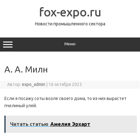
Перейти
к
fox-expo.ru
содержимому
Новости промышленного сектора
Меню
А. А. Милн
Автор:
expo_admin
|
16 октября 2025
Если я посажу соты возле своего дома, то из них вырастет
пчелиный улей.
Читать статью
Амелия Эрхарт