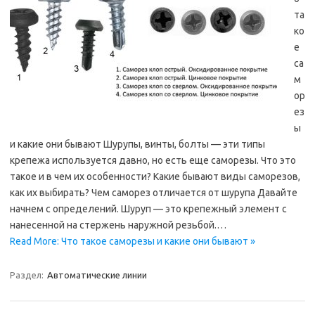
та
ко
е
са
м
ор
ез
ы
и какие они бывают Шурупы, винты, болты — эти типы
крепежа используется давно, но есть еще саморезы. Что это
такое и в чем их особенности? Какие бывают виды саморезов,
как их выбирать? Чем саморез отличается от шурупа Давайте
начнем с определений. Шуруп — это крепежный элемент с
нанесенной на стержень наружной резьбой.…
Read More: Что такое саморезы и какие они бывают »
Раздел:
Автоматические линии