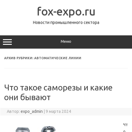
Перейти
к
fox-expo.ru
содержимому
Новости промышленного сектора
Меню
АРХИВ РУБРИКИ:
АВТОМАТИЧЕСКИЕ ЛИНИИ
Что такое саморезы и какие
они бывают
Автор:
expo_admin
|
9 марта 2024
Чт
о